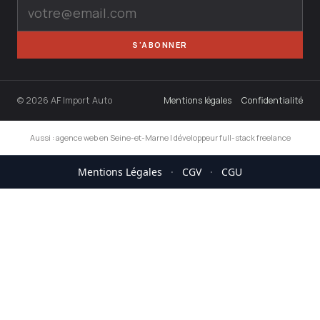
S'ABONNER
© 2026 AF Import Auto
Mentions légales
Confidentialité
Aussi :
agence web en Seine-et-Marne
|
développeur full-stack freelance
Mentions Légales
·
CGV
·
CGU