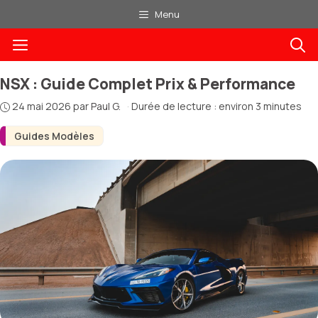
Aller
Menu
au
Menu
contenu
NSX : Guide Complet Prix & Performance
24 mai 2026
par
Paul G.
·
Durée de lecture : environ 3 minutes
Guides Modèles