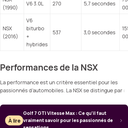
V6 3.0L
270
5,7 secondes
(1990)
0
V6
NSX
biturbo
15
537
3,0 secondes
(2016)
+
0
hybrides
Performances de la NSX
La performance est un critère essentiel pour les
passionnés d’automobiles. La NSX se distingue par :
Golf 7 GTI Vitesse Max : Ce qu’il faut
À lire
vraiment savoir pour les passionnés de
sensations