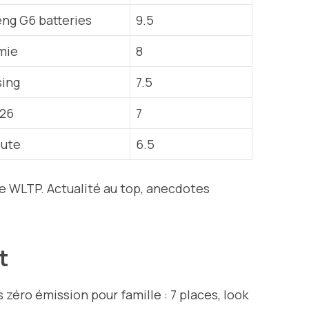
eng G6 batteries
9.5
mie
8
sing
7.5
026
7
oute
6.5
ue WLTP. Actualité au top, anecdotes
ut
 zéro émission pour famille : 7 places, look