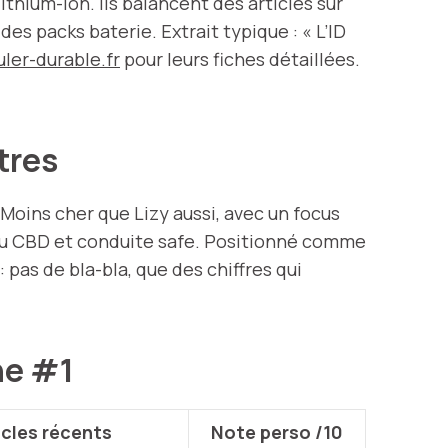
lithium-ion. Ils balancent des articles sur
es packs baterie. Extrait typique : « L’ID
uler-durable.fr
pour leurs fiches détaillées.
utres
Moins cher que Lizy aussi, avec un focus
, ou CBD et conduite safe. Positionné comme
: pas de bla-bla, que des chiffres qui
ine #1
icles récents
Note perso /10