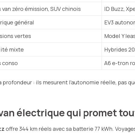
 van zéro émission, SUV chinois
ID Buzz, Xp
rique général
EV3 autono
sions vertes
Model Y lea
ité mixte
Hybrides 2
s conso
A6 e-tron r
 profondeur : ils mesurent l’autonomie réelle, pas q
 van électrique qui promet to
zz
offre 344 km réels avec sa batterie 77 kWh. Voyages