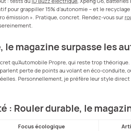
ut : tests du
ID Buzz électrique
, Xpeng G6, batteries 
if pour grappiller 15% d’autonomie – et le recyclage d
zéro émission ». Pratique, concret. Rendez-vous sur
ro
 sereinement.
, le magazine surpasse les a
cret qu’Automobile Propre, qui reste trop théorique. 
ls parlent perte de points au volant en éco-conduite
réelles. Personnellement, je préfère leur style direct 
é : Rouler durable, le magaz
Focus écologique
Art