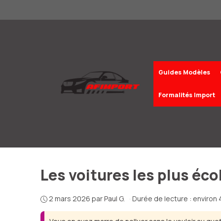
Aller
au
contenu
Guides Modèles
Formalités Import
Les voitures les plus éco
2 mars 2026
par
Paul G.
·
Durée de lecture : environ